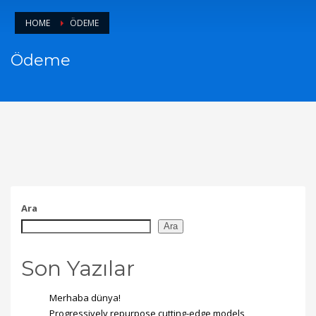
HOME
ÖDEME
Ödeme
Ara
Ara
Son Yazılar
Merhaba dünya!
Progressively repurpose cutting-edge models