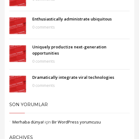
Enthusiastically administrate ubiquitous
0 comments
Uniquely productize next-generation
opportunities
0 comments
Dramatically integrate viral technologies
0 comments
SON YORUMLAR
Merhaba dünya!
için
Bir WordPress yorumcusu
ARCHIVES