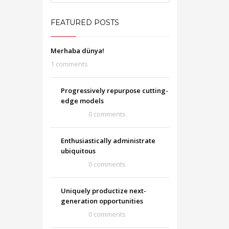
FEATURED POSTS
Merhaba dünya!
1 comments
Progressively repurpose cutting-
edge models
0 comments
Enthusiastically administrate
ubiquitous
0 comments
Uniquely productize next-
generation opportunities
0 comments